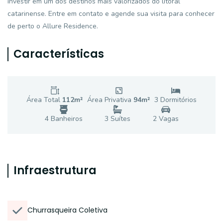
investir em um dos destinos mais valorizados do litoral
catarinense. Entre em contato e agende sua visita para conhecer
de perto o Allure Residence.
Características
Área Total
112
m²
Área Privativa
94
m²
3
Dormitório
s
4
Banheiro
s
3
Suíte
s
2
Vaga
s
Infraestrutura
Churrasqueira Coletiva