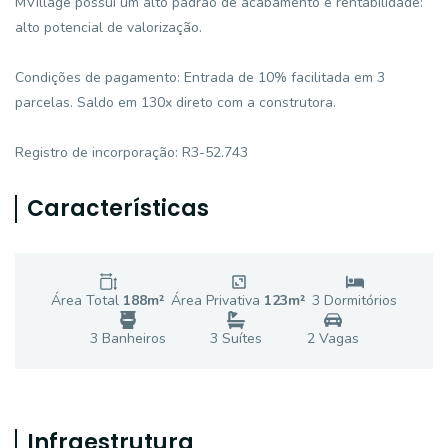
MVillage possui um alto padrão de acabamento e rentabilidade:
alto potencial de valorização.
Condições de pagamento: Entrada de 10% facilitada em 3
parcelas. Saldo em 130x direto com a construtora.
Registro de incorporação: R3-52.743
Características
Área Total
188
m²
Área Privativa
123
m²
3
Dormitório
s
3
Banheiro
s
3
Suíte
s
2
Vaga
s
Infraestrutura