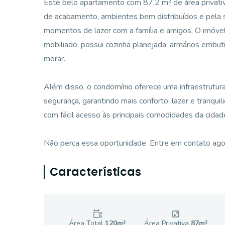
Este belo apartamento com 87,2 m² de área privati
de acabamento, ambientes bem distribuídos e pela s
momentos de lazer com a família e amigos. O imóvel
mobiliado, possui cozinha planejada, armários embuti
morar.
Além disso, o condomínio oferece uma infraestrutur
segurança, garantindo mais conforto, lazer e tranquil
com fácil acesso às principais comodidades da cidad
Não perca essa oportunidade. Entre em contato ago
Características
Área Total
120
m²
Área Privativa
87
m²