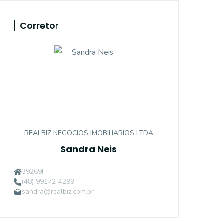
Corretor
REALBIZ NEGOCIOS IMOBILIARIOS LTDA
Sandra Neis
39269F
(48) 99172-4299
sandra@realbiz.com.br