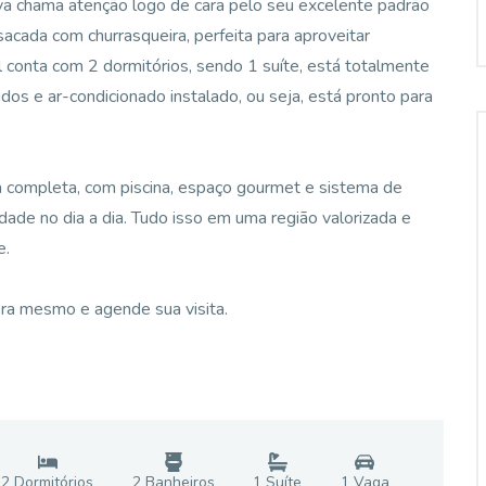
va chama atenção logo de cara pelo seu excelente padrão
acada com churrasqueira, perfeita para aproveitar
 conta com 2 dormitórios, sendo 1 suíte, está totalmente
dos e ar-condicionado instalado, ou seja, está pronto para
a completa, com piscina, espaço gourmet e sistema de
idade no dia a dia. Tudo isso em uma região valorizada e
e.
ra mesmo e agende sua visita.
2
Dormitório
s
2
Banheiro
s
1
Suíte
1
Vaga