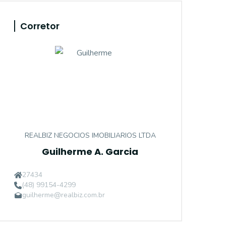
Corretor
REALBIZ NEGOCIOS IMOBILIARIOS LTDA
Guilherme A. Garcia
27434
(48) 99154-4299
guilherme@realbiz.com.br