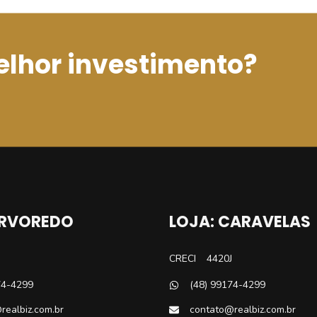
elhor investimento?
ARVOREDO
LOJA: CARAVELAS
CRECI
4420J
74-4299
(48) 99174-4299
realbiz.com.br
contato@realbiz.com.br