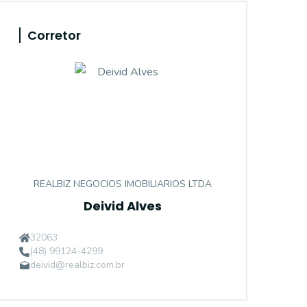
Corretor
REALBIZ NEGOCIOS IMOBILIARIOS LTDA
Deivid Alves
32063
(48) 99124-4299
deivid@realbiz.com.br