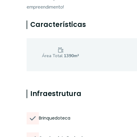
empreendimento!
Características
Área Total
1390
m²
Infraestrutura
Brinquedoteca