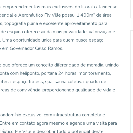
 empreendimentos mais exclusivos do litoral catarinense.
encial e Aeronáutico Fly Ville possui 1.400m² de área
s, topografia plana e excelente aproveitamento para
 de esquina oferece ainda mais privacidade, valorização e
o. Uma oportunidade única para quem busca espaço,
to em Governador Celso Ramos.
co que oferece um conceito diferenciado de moradia, unindo
 conta com heliponto, portaria 24 horas, monitoramento,
oteca, espaço fitness, spa, sauna coletiva, quadra de
áreas de convivência, proporcionando qualidade de vida e
ondomínio exclusivo, com infraestrutura completa e
al. Entre em contato agora mesmo e agende uma visita para
utico Fly Ville e descobrir todo o potencial deste