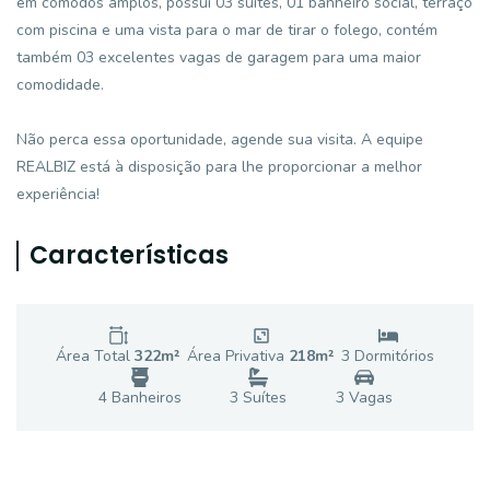
em cômodos amplos, possui 03 suítes, 01 banheiro social, terraço
com piscina e uma vista para o mar de tirar o folego, contém
também 03 excelentes vagas de garagem para uma maior
comodidade.
Não perca essa oportunidade, agende sua visita. A equipe
REALBIZ está à disposição para lhe proporcionar a melhor
experiência!
Características
Área Total
322
m²
Área Privativa
218
m²
3
Dormitório
s
4
Banheiro
s
3
Suíte
s
3
Vaga
s