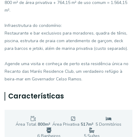
800 m² de área privativa + 764,15 m² de uso comum = 1.564,15
m².
Infraestrutura do condomínio:
Restaurante e bar exclusivos para moradores, quadra de tênis,
piscina, estrutura de praia com atendimento de garçom, deck
para barcos e jetski, além de marina privativa (custo separado).
Agende uma visita e conheça de perto esta residência única no
Recanto das Marés Residence Club, um verdadeiro refúgio à
beira-mar em Governador Celso Ramos.
Características
Área Total
800
m²
Área Privativa
517
m²
5
Dormitório
s
6
Banheiro
s
5
Suíte
s