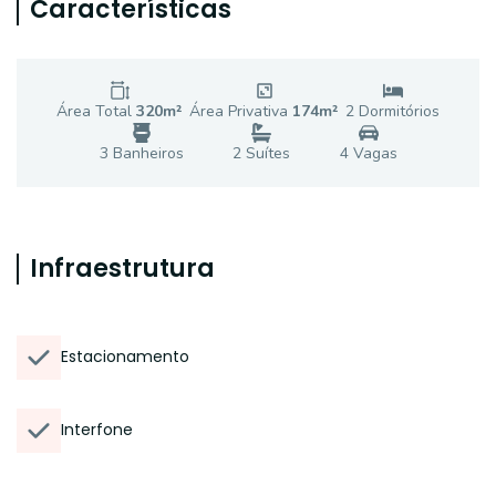
Características
Área Total
320
m²
Área Privativa
174
m²
2
Dormitório
s
3
Banheiro
s
2
Suíte
s
4
Vaga
s
Infraestrutura
Estacionamento
Interfone