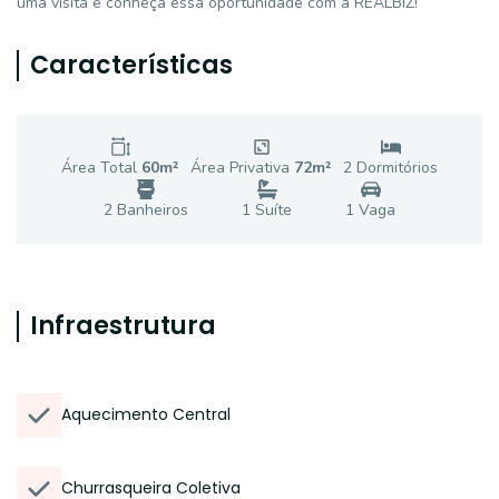
uma visita e conheça essa oportunidade com a REALBIZ!
Características
Área Total
60
m²
Área Privativa
72
m²
2
Dormitório
s
2
Banheiro
s
1
Suíte
1
Vaga
Infraestrutura
Aquecimento Central
Churrasqueira Coletiva