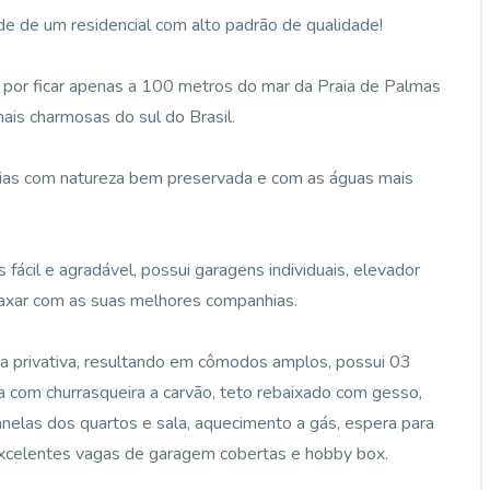
de de um residencial com alto padrão de qualidade!
da por ficar apenas a 100 metros do mar da Praia de Palmas
is charmosas do sul do Brasil.
aias com natureza bem preservada e com as águas mais
ácil e agradável, possui garagens individuais, elevador
laxar com as suas melhores companhias.
 privativa, resultando em cômodos amplos, possui 03
da com churrasqueira a carvão, teto rebaixado com gesso,
anelas dos quartos e sala, aquecimento a gás, espera para
2 excelentes vagas de garagem cobertas e hobby box.