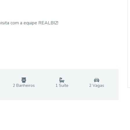
visita com a equipe REALBIZ!
2
Banheiro
s
1
Suíte
2
Vaga
s