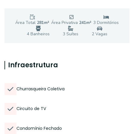
Área Total
281
m²
Área Privativa
241
m²
3
Dormitório
s
4
Banheiro
s
3
Suíte
s
2
Vaga
s
Infraestrutura
Churrasqueira Coletiva
Circuito de TV
Condomínio Fechado