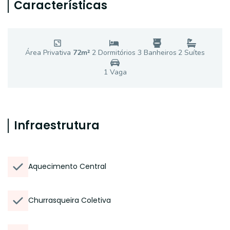
Características
Área Privativa
72
m²
2
Dormitório
s
3
Banheiro
s
2
Suíte
s
1
Vaga
Infraestrutura
Aquecimento Central
Churrasqueira Coletiva