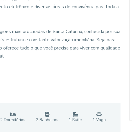
nto eletrônico e diversas áreas de convivência para toda a
giões mais procuradas de Santa Catarina, conhecida por sua
nfraestrutura e constante valorização imobiliária. Seja para
o oferece tudo o que você precisa para viver com qualidade
al.
2
Dormitório
s
2
Banheiro
s
1
Suíte
1
Vaga