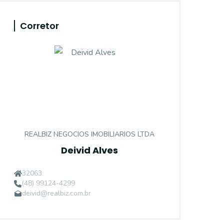
Corretor
REALBIZ NEGOCIOS IMOBILIARIOS LTDA
Deivid Alves
32063
(48) 99124-4299
deivid@realbiz.com.br