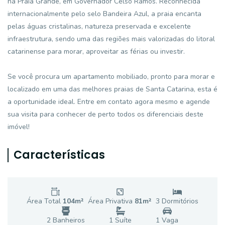
na Praia Grande, em Governador Celso Ramos. Reconhecida
internacionalmente pelo selo Bandeira Azul, a praia encanta
pelas águas cristalinas, natureza preservada e excelente
infraestrutura, sendo uma das regiões mais valorizadas do litoral
catarinense para morar, aproveitar as férias ou investir.
Se você procura um apartamento mobiliado, pronto para morar e
localizado em uma das melhores praias de Santa Catarina, esta é
a oportunidade ideal. Entre em contato agora mesmo e agende
sua visita para conhecer de perto todos os diferenciais deste
imóvel!
Características
Área Total
104
m²
Área Privativa
81
m²
3
Dormitório
s
2
Banheiro
s
1
Suíte
1
Vaga