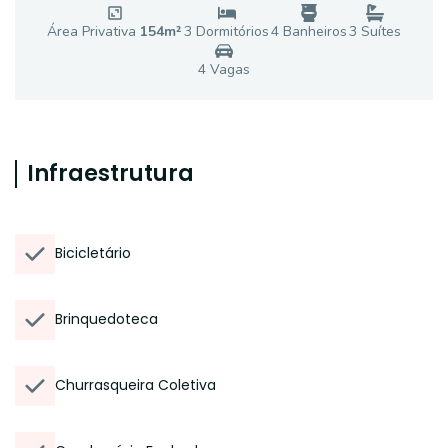
Área Privativa
154
m²
3
Dormitório
s
4
Banheiro
s
3
Suíte
s
4
Vaga
s
Infraestrutura
Bicicletário
Brinquedoteca
Churrasqueira Coletiva