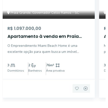
Praia Grande, Governador Celso Ramos - SC
R$ 1.097.000,00
R
Apartamento à venda em Praia
A
Grande - Governador Celso Ramos
c
O Empreendimento Miami Beach Home é uma
Mo
SC
d
excelente opção para quem busca um imóvel
pr
R
pertinho da praia! Apenas a 400m de distância do
re
mar, é um local muito procurado por brasileiros e
Az
3
2
76
m²
3
estrangeiros. Um local tranquilo, indicado para
do
Dormitórios
Banheiros
Área privativa
Do
aqueles que buscam descans
su