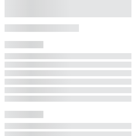
Casa 5 Dormitórios e Jacuzzi -
Jurerê
Jurerê Internacional, Florianópolis - SC