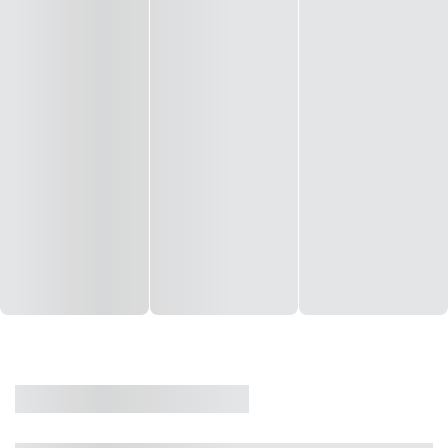
CASA
VENDA
CÓD: 19327