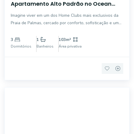
Apartamento Alto Padrão no Ocean
Home Club - Praia de Palmas | 3 Suítes e
Imagine viver em um dos Home Clubs mais exclusivos da
Lazer Completo
Praia de Palmas, cercado por conforto, sofisticação e uma
estrutura completa de lazer. Esta elegante unidade
localizada no 3º andar do Ocean Home Club foi pensada
3
1
103
m²
para quem busca qualidade de vida, pri
Dormitórios
Banheiros
Área privativa
7602