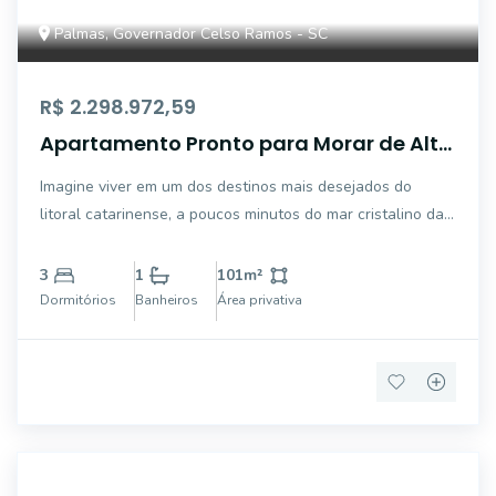
Palmas, Governador Celso Ramos - SC
R$ 2.298.972,59
Apartamento Pronto para Morar de Alto
Padrão na Praia de Palmas -
Imagine viver em um dos destinos mais desejados do
Exclusividade, Conforto e Alto Potencial
litoral catarinense, a poucos minutos do mar cristalino da
de Valorização
Praia de Palmas, reconhecida por sua excelente
infraestrutura, beleza natural e qualidade de vida. Este
3
1
101
m²
amplo apartamento no Ocean Home Club reún
Dormitórios
Banheiros
Área privativa
7620