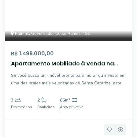
Palmas, Governador Celso Ramos - SC
R$ 1.499.000,00
Apartamento Mobiliado à Venda na
Praia de Palmas - Conforto, Localização
Se você busca um imóvel pronto para morar ou investir em
Privilegiada e Estrutura Completa de
uma das praias mais valorizadas de Santa Catarina, esta é
Lazer
uma excelente oportunidade. Localizado no Residencial
Duetto Home, no coração da desejada Praia de Palmas,
3
2
86
m²
em Governador Celso Ramos, este a
Dormitórios
Banheiros
Área privativa