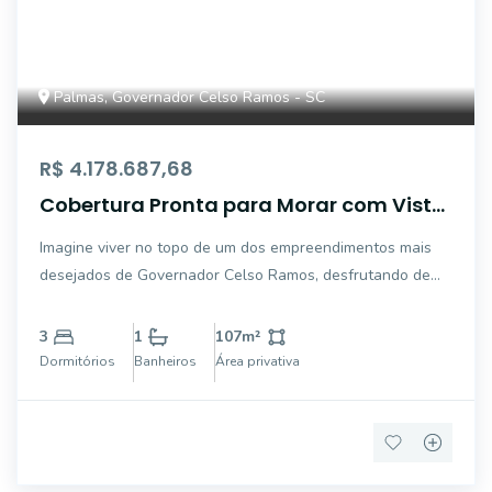
Palmas, Governador Celso Ramos - SC
R$ 4.178.687,68
Cobertura Pronta para Morar com Vista
para o Mar na Praia de Palmas -
Imagine viver no topo de um dos empreendimentos mais
Exclusividade, Sofisticação e Alto
desejados de Governador Celso Ramos, desfrutando de
Potencial de Valorização
uma vista privilegiada para o mar e de toda a qualidade de
vida que a Praia de Palmas oferece. Esta magnífica
3
1
107
m²
cobertura no Ocean Home Club reúne exclu
Dormitórios
Banheiros
Área privativa