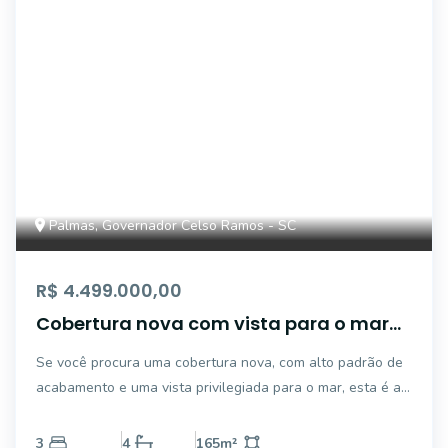
Palmas, Governador Celso Ramos - SC
R$ 4.499.000,00
Cobertura nova com vista para o mar
no Ocean Home Club | Alto padrão na
Se você procura uma cobertura nova, com alto padrão de
Praia de Palmas
acabamento e uma vista privilegiada para o mar, esta é a
oportunidade ideal. Localizada no Ocean Home Club, a
unidade conta com 165,29m² de área privativa, distribuídos
3
4
165
m²