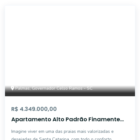
3445
Palmas, Governador Celso Ramos - SC
R$ 4.349.000,00
Apartamento Alto Padrão Finamente
Decorado na Praia de Palmas - A
Imagine viver em uma das praias mais valorizadas e
Poucos Passos do Mar
desejadas de Santa Catarina, com todo o conforto,