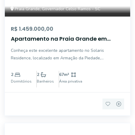
Praia Grande, Governador Celso Ramos - SC
R$ 1.459.000,00
Apartamento na Praia Grande em
Governador Celso Ramos - SC
Conheça este excelente apartamento no Solaris
Residence, localizado em Armação da Piedade,
Governador Celso Ramos. Com 67,58 m² de área privativa,
dispõe de 2 dormitórios, sendo 1 suíte, além de 2
2
2
67
m²
banheiros sociais. O imóvel é mobiliado, conta com ar-
Dormitórios
Banheiros
Área privativa
cond
7688