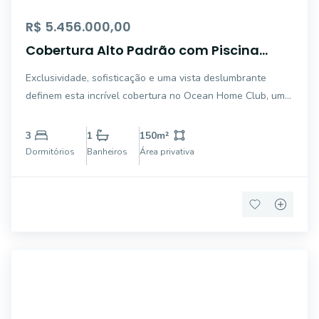
R$ 5.456.000,00
Cobertura Alto Padrão com Piscina
Privativa na Praia de Palmas - Ocean
Exclusividade, sofisticação e uma vista deslumbrante
Home Club
definem esta incrível cobertura no Ocean Home Club, um
dos empreendimentos mais desejados da Praia de Palmas,
em Governador Celso Ramos. Um imóvel pensado para
3
1
150
m²
quem busca viver o melhor do litoral catar
Dormitórios
Banheiros
Área privativa
7583