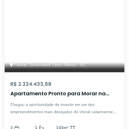
Palmas, Governador Celso Ramos - SC
R$ 2.324.433,58
Apartamento Pronto para Morar na
Praia de Palmas - Exclusividade,
Chegou a oportunidade de investir em um dos
Sofisticação e Alto Potencial de
empreendimentos mais desejados do litoral catarinense.
Valorização
Localizado no Ocean Home Club, na privilegiada Praia de
Palmas, em Governador Celso Ramos, este apartamento
3
1
103
m²