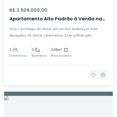
R$ 3.509.000,00
Apartamento Alto Padrão à Venda na
Praia de Palmas - Ocean Home Club |
Viva o privilégio de morar em um dos endereços mais
Governador Celso Ramos/SC
desejados do litoral catarinense. Este sofisticado
apartamento no exclusivo Ocean Home Club une conforto,
elegância e uma infraestrutura completa de resort em
3
1
108
m²
plena Praia de Palmas, referência em qualida
Dormitórios
Banheiros
Área privativa