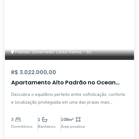
Palmas, Governador Celso Ramos - SC
R$ 3.022.000,00
Apartamento Alto Padrão no Ocean
Home Club - Praia de Palmas | 3 Suítes e
Descubra o equilíbrio perfeito entre sofisticação, conforto
Lazer Completo
e localização privilegiada em uma das praias mais
valorizadas do litoral catarinense. Esta exclusiva unidade
203 do Ocean Home Club oferece a experiência de viver
3
1
108
m²
em um verdadeiro resort residenc
Dormitórios
Banheiros
Área privativa