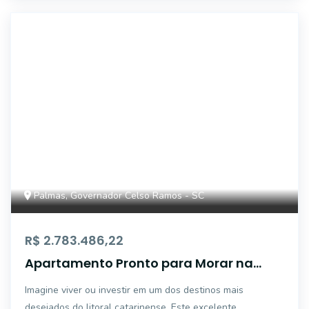
7618
Palmas, Governador Celso Ramos - SC
R$ 2.783.486,22
Apartamento Pronto para Morar na
Praia de Palmas - Ocean Home Club |
Imagine viver ou investir em um dos destinos mais
Exclusividade, Conforto e Alto Potencial
desejados do litoral catarinense. Este excelente